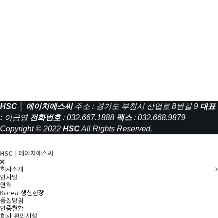
HSC │ 에이치에스씨
주소 : 경기도 부천시 산업로 8번길 9
대표
:
이금영
전화번호
: 032.667.1888
팩스
: 032.668.9879
Copyright © 2022
HSC
All Rights Reserved.
HSC│에이치에스씨
회사소개
인사말
연혁
Korea 생산현장
품질방침
인증현황
회사 편의시설